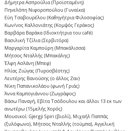
Δήμητρα Ασπρούλια (Προϊσταμένη)
Πηνελόπη Νιφοροπούλου (Γυναίκα)
Εύη Τσαβουρέλου (Καθηγήτρια Φιλοσοφίας)
Κων/νος Καλλονιάτης (Κομψός Γεράκος)
Βαρβάρα Βαράκα (Ιδιοκτήτρια του café)
Βασιλική Τζίλια (Σερβιτόρα)
Μαργαρίτα Καμπούρη (Μπακάλισσα)
Μήτσος Νταλλής (Μπακάλης)
Έλφη Ασλάνη (Μπεφ)
Ηλίας Ζιώγας (Πυροσβέστης)
Λευτέρης Βανούσης (ο άλλος Ζαν)
Νίκη Παπανικολάου (φωνή Γριάς)
Άννα Καμπογιάννου (Ζωγράφος)
Βάσω Παναγή, Εβίτα Τσόδουλου και άλλοι 13 εκ των
ανωτέρω (15μελής Χορός)
Μουσικοί: Gjergji Spiri (βιολί), Μιχαήλ Παππάς
(ξυλόφωνο), Μήτσος Νταλλής (τούμπα), Αγγελική