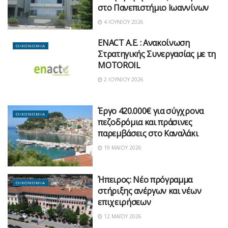
στο Πανεπιστήμιο Ιωαννίνων
4 ΙΟΥΝΊΟΥ 2026
ENACT Α.Ε. : Ανακοίνωση
ΟΙΚΟΝΟΜΙΑ
Στρατηγικής Συνεργασίας με τη
MOTOROIL
2 ΙΟΥΝΊΟΥ 2026
Έργο 420.000€ για σύγχρονα
ΟΙΚΟΝΟΜΙΑ
πεζοδρόμια και πράσινες
παρεμβάσεις στο Καναλάκι
19 ΜΑΪ́ΟΥ 2026
Ήπειρος: Νέο πρόγραμμα
ΟΙΚΟΝΟΜΙΑ
στήριξης ανέργων και νέων
επιχειρήσεων
12 ΜΑΪ́ΟΥ 2026