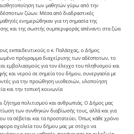
υαισθητοποίηση των μαθητών γύρω από την
αδέσποτων ζώων. Μέσα από διαδραστικές
 μαθητές ενημερώθηκαν για τη σημασία της
ωσης και της σωστής συμπεριφοράς απέναντι στα ζώα
.
ους εκπαιδευτικούς ο κ. Παλάσχας, ο Δήμος
ρωμένο πρόγραμμα διαχείρισης των αδέσποτων, το
και εμβολιασμούς για τον έλεγχο του πληθυσμού και
ής και νερού σε σημεία του δήμου, συνεργασία με
οντές για την προώθηση υιοθεσιών, υλοποίηση
α και την τοπική κοινωνία
ι ζήτημα πολιτισμού και ανθρωπιάς. Ο Δήμος μας
ελτίωση των συνθηκών διαβίωσής τους, αλλά και για
ου τα σέβεται και τα προστατεύει. Όπως κάθε χρόνο
άφορα σχολεία του δήμου μας με στόχο να
οιήσουμε τους μαθητές, προάγοντας τη φιλοζωία.