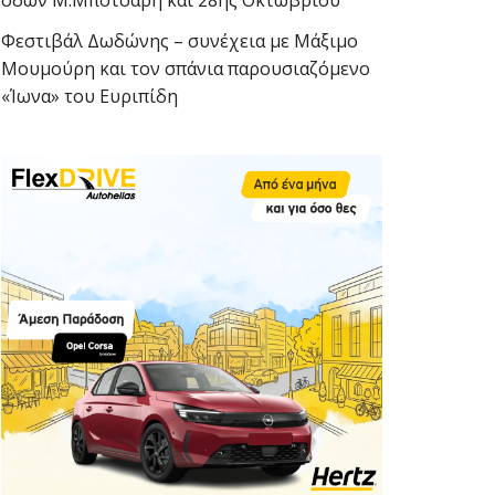
οδών Μ.Μπότσαρη και 28ης Οκτωβρίου
Φεστιβάλ Δωδώνης – συνέχεια με Μάξιμο
Μουμούρη και τον σπάνια παρουσιαζόμενο
«Ίωνα» του Ευριπίδη