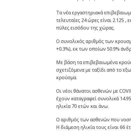
Τα νέα εργαστηριακά επιβεβαιωμ
τελευταίες 24 ώρες είναι 2.125 ,
πύλες εισόδου της χώρας.
Ο συνολικός αριθμός των κρουσμ
+0.3%), εκ των οποίων 50.9% άνδρ
Με βάση τα επιβεβαιωμένα κρού
σχετιζόμενα με ταξίδι από το εξω
κρούσμα.
Οι νέοι θάνατοι ασθενών με COVID
έχουν καταγραφεί συνολικά 14.95
ηλικία 70 ετών και άνω.
Ο αριθμός των ασθενών που νοση
Η διάμεση ηλικία τους είναι 66 έ