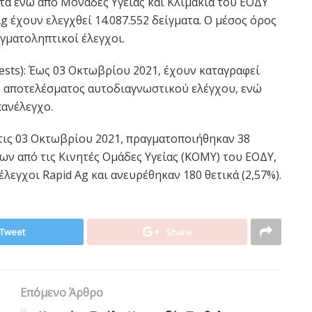
ματα ενώ από Μονάδες Υγείας και Κλιμάκια του ΕΟΔΥ
g έχουν ελεγχθεί 14.087.552 δείγματα. O μέσος όρος
ιγματοληπτικοί έλεγχοι.
tests): Έως 03 Οκτωβρίου 2021, έχουν καταγραφεί
ς αποτελέσματος αυτοδιαγνωστικού ελέγχου, ενώ
πανέλεγχο.
τις 03 Οκτωβρίου 2021, πραγματοποιήθηκαν 38
ων από τις Κινητές Ομάδες Υγείας (ΚΟΜΥ) του ΕΟΔΥ,
έλεγχοι Rapid Ag και ανευρέθηκαν 180 θετικά (2,57%).
Tweet
Share
Επόμενο Άρθρο