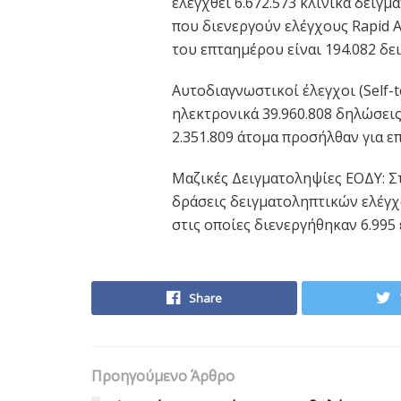
ελεγχθεί 6.672.573 κλινικά δείγ
που διενεργούν ελέγχους Rapid A
του επταημέρου είναι 194.082 δε
Αυτοδιαγνωστικοί έλεγχοι (Self-
ηλεκτρονικά 39.960.808 δηλώσει
2.351.809 άτομα προσήλθαν για ε
Mαζικές Δειγματοληψίες ΕΟΔΥ: Σ
δράσεις δειγματοληπτικών ελέγχ
στις οποίες διενεργήθηκαν 6.995 
Share
Προηγούμενο Άρθρο