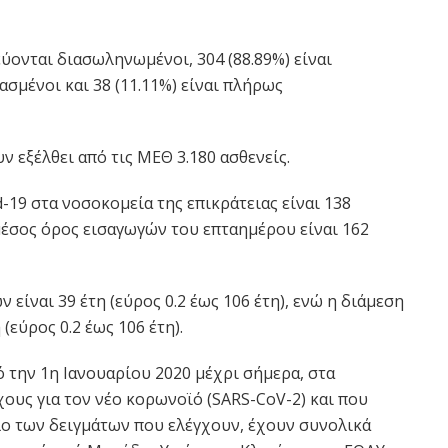
ονται διασωληνωμένοι, 304 (88.89%) είναι
σμένοι και 38 (11.11%) είναι πλήρως
ν εξέλθει από τις ΜΕΘ 3.180 ασθενείς.
-19 στα νοσοκομεία της επικράτειας είναι 138
μέσος όρος εισαγωγών του επταημέρου είναι 162
είναι 39 έτη (εύρος 0.2 έως 106 έτη), ενώ η διάμεση
(εύρος 0.2 έως 106 έτη).
ό την 1η Ιανουαρίου 2020 μέχρι σήμερα, στα
ους για τον νέο κορωνοϊό (SARS-CoV-2) και που
ο των δειγμάτων που ελέγχουν, έχουν συνολικά