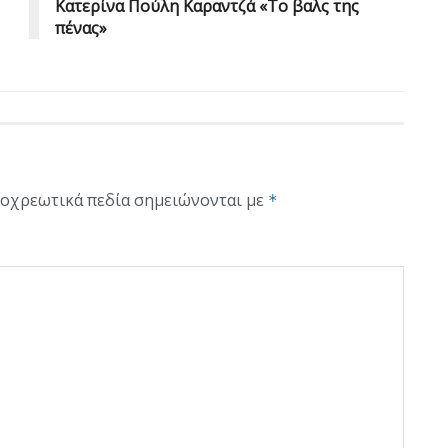
Κατερίνα Πούλη Καραντζά «Το βαλς της
πένας»
οχρεωτικά πεδία σημειώνονται με
*