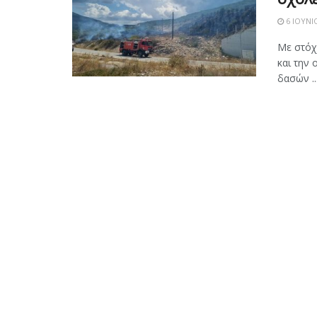
6 ΙΟΥΝΊ
Με στόχ
και την
δασών ..