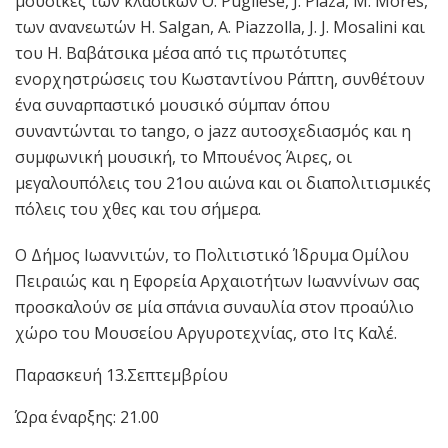
μουσικές των κλασικών O. Pugliese, J. Plaza, Μ. Μores,
των ανανεωτών H. Salgan, A. Piazzolla, J. J. Mosalini και
του H. Βαβάτσικα μέσα από τις πρωτότυπες
ενορχηστρώσεις του Κωσταντίνου Ράπτη, συνθέτουν
ένα συναρπαστικό μουσικό σύμπαν όπου
συναντώνται το tango, ο jazz αυτοσχεδιασμός και η
συμφωνική μουσική, το Μπουένος Άιρες, οι
μεγαλουπόλεις του 21ου αιώνα και οι διαπολιτισμικές
πόλεις του χθες και του σήμερα.
Ο Δήμος Ιωαννιτών, το Πολιτιστικό Ίδρυμα Ομίλου
Πειραιώς και η Εφορεία Αρχαιοτήτων Ιωαννίνων σας
προσκαλούν σε μία σπάνια συναυλία στον προαύλιο
χώρο του Μουσείου Αργυροτεχνίας, στο Ιτς Καλέ.
Παρασκευή 13.Σεπτεμβρίου
Ώρα έναρξης: 21.00