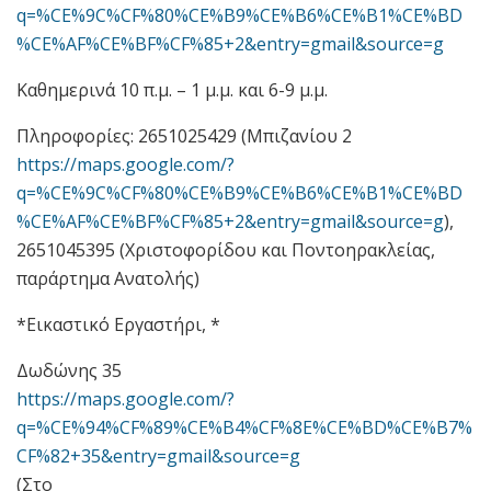
q=%CE%9C%CF%80%CE%B9%CE%B6%CE%B1%CE%BD
%CE%AF%CE%BF%CF%85+2&entry=gmail&source=g
Καθημερινά 10 π.μ. – 1 μ.μ. και 6-9 μ.μ.
Πληροφορίες: 2651025429 (Μπιζανίου 2
https://maps.google.com/?
q=%CE%9C%CF%80%CE%B9%CE%B6%CE%B1%CE%BD
%CE%AF%CE%BF%CF%85+2&entry=gmail&source=g
),
2651045395 (Χριστοφορίδου και Ποντοηρακλείας,
παράρτημα Ανατολής)
*Εικαστικό Εργαστήρι, *
Δωδώνης 35
https://maps.google.com/?
q=%CE%94%CF%89%CE%B4%CF%8E%CE%BD%CE%B7%
CF%82+35&entry=gmail&source=g
(Στο