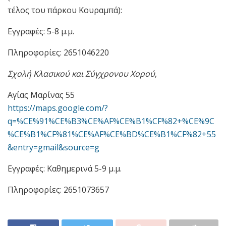
τέλος του πάρκου Κουραμπά):
Εγγραφές: 5-8 μ.μ.
Πληροφορίες: 2651046220
Σχολή Κλασικού και Σύγχρονου Χορού
,
Αγίας Μαρίνας 55
https://maps.google.com/?
q=%CE%91%CE%B3%CE%AF%CE%B1%CF%82+%CE%9C
%CE%B1%CF%81%CE%AF%CE%BD%CE%B1%CF%82+55
&entry=gmail&source=g
Εγγραφές: Καθημερινά 5-9 μ.μ.
Πληροφορίες: 2651073657