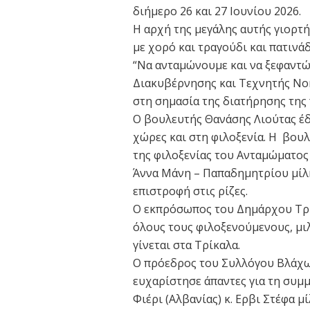
διήμερο 26 και 27 Ιουνίου 2026.
Η αρχή της μεγάλης αυτής γιορτή
με χορό και τραγούδι και πατινά
“Να ανταμώνουμε και να ξεφαντ
Διακυβέρνησης και Τεχνητής Νο
στη σημασία της διατήρησης της
Ο βουλευτής Θανάσης Λιούτας έ
χώρες και στη φιλοξενία. Η βου
της φιλοξενίας του Ανταμώματος
Άννα Μάνη – Παπαδημητρίου μίλη
επιστροφή στις ρίζες.
Ο εκπρόσωπος του Δημάρχου Τρι
όλους τους φιλοξενούμενους, μι
γίνεται στα Τρίκαλα.
Ο πρόεδρος του Συλλόγου Βλάχων
ευχαρίστησε άπαντες για τη συμ
Φιέρι (Αλβανίας) κ. Ερβι Στέφα μ