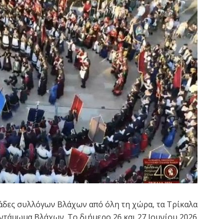
κάδες συλλόγων Βλάχων από όλη τη χώρα, τα Τρίκαλα
ντάμωμα Βλάχων. Το διήμερο 26 και 27 Ιουνίου 2026