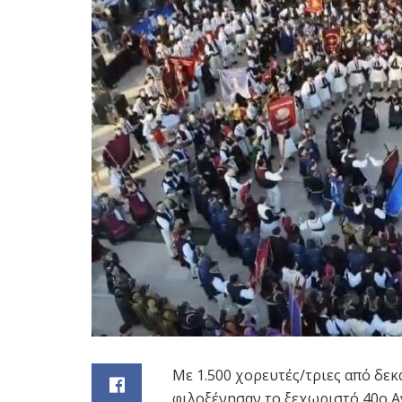
Με 1.500 χορευτές/τριες από δε
φιλοξένησαν το ξεχωριστό 40ο Α