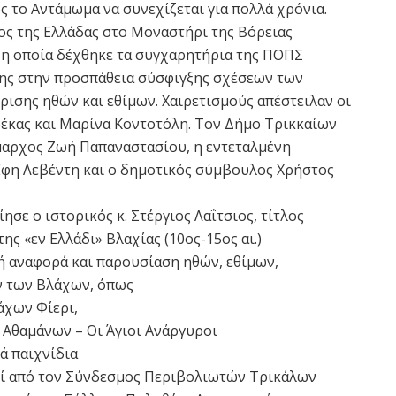
 το Αντάμωμα να συνεχίζεται για πολλά χρόνια.
ος της Ελλάδας στο Μοναστήρι της Βόρειας
 η οποία δέχθηκε τα συγχαρητήρια της ΠΟΠΣ
της στην προσπάθεια σύσφιγξης σχέσεων των
ρισης ηθών και εθίμων. Χαιρετισμούς απέστειλαν οι
έκας και Μαρίνα Κοντοτόλη. Τον Δήμο Τρικκαίων
μαρχος Ζωή Παπαναστασίου, η εντεταλμένη
η Λεβέντη και ο δημοτικός σύμβουλος Χρήστος
σε ο ιστορικός κ. Στέργιος Λαΐτσιος, τίτλος
της «εν Ελλάδι» Βλαχίας (10ος-15ος αι.)
 αναφορά και παρουσίαση ηθών, εθίμων,
ν των Βλάχων, όπως
άχων Φίερι,
 Αθαμάνων – Οι Άγιοι Ανάργυροι
ά παιχνίδια
ροί από τον Σύνδεσμος Περιβολιωτών Τρικάλων