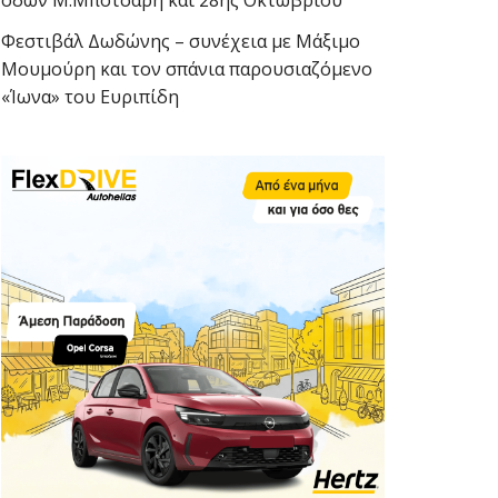
οδών Μ.Μπότσαρη και 28ης Οκτωβρίου
Φεστιβάλ Δωδώνης – συνέχεια με Μάξιμο
Μουμούρη και τον σπάνια παρουσιαζόμενο
«Ίωνα» του Ευριπίδη