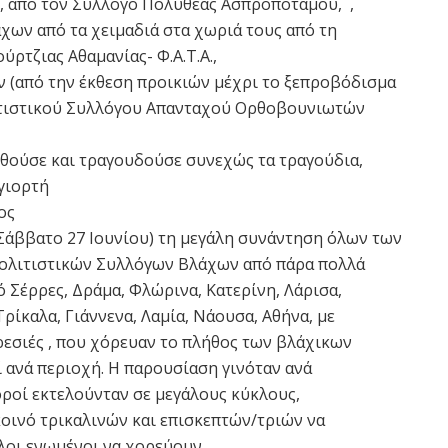
”, από τον Σύλλογο Πολυθέας Ασπροποτάμου, ,
χων από τα χειμαδιά στα χωριά τους από τη
ρτζιας Αθαμανίας- Φ.Α.Τ.Α.,
 (από την έκθεση προικιών μέχρι το ξεπροβόδισμα
λιτιστικού Συλλόγου Απανταχού Ορθοβουνιωτών
θούσε και τραγουδούσε συνεχώς τα τραγούδια,
γιορτή
ος
Σάββατο 27 Ιουνίου) τη μεγάλη συνάντηση όλων των
ολιτιστικών Συλλόγων Βλάχων από πάρα πολλά
ό Σέρρες, Δράμα, Φλώρινα, Κατερίνη, Λάρισα,
ρίκαλα, Γιάννενα, Λαμία, Νάουσα, Αθήνα, με
εσιές , που χόρευαν το πλήθος των βλάχικων
 ανά περιοχή. Η παρουσίαση γινόταν ανά
χοροί εκτελούνταν σε μεγάλους κύκλους,
οινό τρικαλινών και επισκεπτών/τριών να
λοι ενωμένοι να χορεύουν.