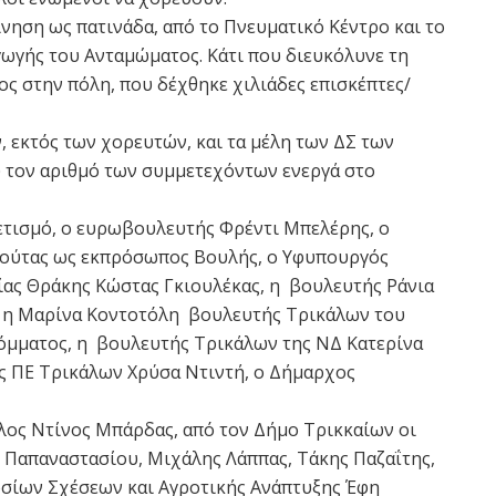
ίνηση ως πατινάδα, από το Πνευματικό Κέντρο και το
γωγής του Ανταμώματος. Κάτι που διευκόλυνε τη
ς στην πόλη, που δέχθηκε χιλιάδες επισκέπτες/
, εκτός των χορευτών, και τα μέλη των ΔΣ των
 τον αριθμό των συμμετεχόντων ενεργά στο
ετισμό, ο ευρωβουλευτής Φρέντι Μπελέρης, ο
ούτας ως εκπρόσωπος Βουλής, ο Υφυπουργός
ας Θράκης Κώστας Γκιουλέκας, η βουλευτής Ράνια
 η Μαρίνα Κοντοτόλη βουλευτής Τρικάλων του
όμματος, η βουλευτής Τρικάλων της ΝΔ Κατερίνα
ς ΠΕ Τρικάλων Χρύσα Ντιντή, ο Δήμαρχος
λος Ντίνος Μπάρδας, από τον Δήμο Τρικκαίων οι
 Παπαναστασίου, Μιχάλης Λάππας, Τάκης Παζαΐτης,
οσίων Σχέσεων και Αγροτικής Ανάπτυξης Έφη