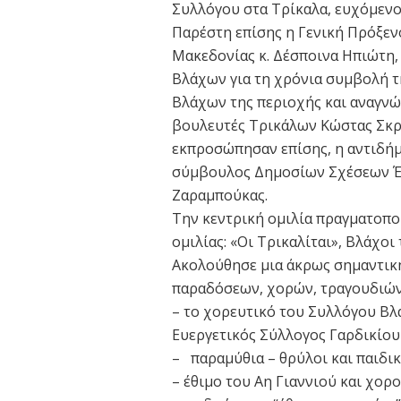
Συλλόγου στα Τρίκαλα, ευχόμενος
Παρέστη επίσης η Γενική Πρόξεν
Μακεδονίας κ. Δέσποινα Ηπιώτη,
Βλάχων για τη χρόνια συμβολή 
Βλάχων της περιοχής και αναγνώ
βουλευτές Τρικάλων Κώστας Σκρ
εκπροσώπησαν επίσης, η αντιδή
σύμβουλος Δημοσίων Σχέσεων Έφ
Ζαραμπούκας.
Την κεντρική ομιλία πραγματοποίη
ομιλίας: «Οι Τρικαλίται», Βλάχοι 
Ακολούθησε μια άκρως σημαντική
παραδόσεων, χορών, τραγουδιώ
– το χορευτικό του Συλλόγου Βλ
Ευεργετικός Σύλλογος Γαρδικίου
– παραμύθια – θρύλοι και παιδικ
– έθιμο του Αη Γιαννιού και χο