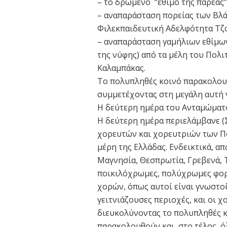
– το δρώμενο “έθιμο της παρέας
– αναπαράσταση πορείας των Βλά
Φιλεκπαιδευτική Αδελφότητα Τζού
– αναπαράσταση γαμήλιων εθίμων
της νύφης) από τα μέλη του Πο
Καλαμπάκας.
Το πολυπληθές κοινό παρακολου
συμμετέχοντας στη μεγάλη αυτή 
Η δεύτερη ημέρα του Ανταμώματ
Η δεύτερη ημέρα περιελάμβανε (
χορευτών και χορευτριών των Π
μέρη της Ελλάδας. Ενδεικτικά, απ
Μαγνησία, Θεσπρωτία, Γρεβενά, Τ
ποικιλόχρωμες, πολύχρωμες φορ
χορών, όπως αυτοί είναι γνωστοί
γειτνιάζουσες περιοχές, και οι 
διευκολύνοντας το πολυπληθές κ
παρακολουθούν και, στο τέλος, ό