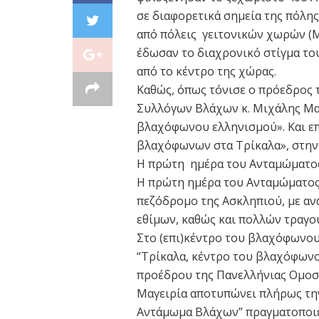
σε διαφορετικά σημεία της πόλη
από πόλεις γειτονικών χωρών (
έδωσαν το διαχρονικό στίγμα του
από το κέντρο της χώρας.
Καθώς, όπως τόνισε ο πρόεδρος 
Συλλόγων Βλάχων κ. Μιχάλης Μαγ
βλαχόφωνου ελληνισμού». Και επ
βλαχόφωνων στα Τρίκαλα», στην 
Η πρώτη ημέρα του Ανταμώματο
Η πρώτη ημέρα του Ανταμώματος 
πεζόδρομο της Ασκληπιού, με α
εθίμων, καθώς και πολλών τραγο
Στο (επι)κέντρο του βλαχόφωνου
“Τρίκαλα, κέντρο του βλαχόφωνο
προέδρου της Πανελλήνιας Ομοσ
Μαγειρία αποτυπώνει πλήρως την
Αντάμωμα Βλάχων” πραγματοποιε