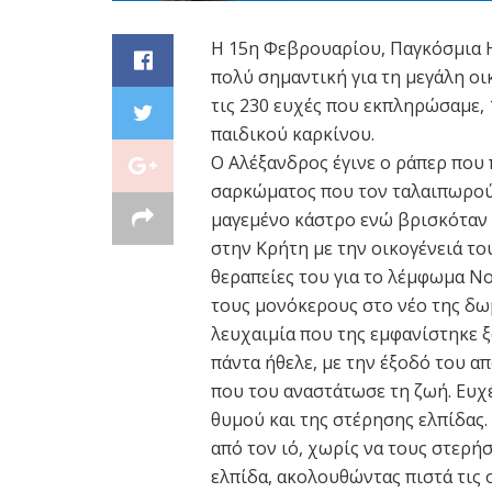
Η 15η Φεβρουαρίου, Παγκόσμια Η
πολύ σημαντική για τη μεγάλη ο
τις 230 ευχές που εκπληρώσαμε, 
παιδικού καρκίνου.
Ο Αλέξανδρος έγινε ο ράπερ που
σαρκώματος που τον ταλαιπωρούσ
μαγεμένο κάστρο ενώ βρισκόταν 
στην Κρήτη με την οικογένειά τ
θεραπείες του για το λέμφωμα N
τους μονόκερους στο νέο της δωμ
λευχαιμία που της εμφανίστηκε ξ
πάντα ήθελε, με την έξοδό του 
που του αναστάτωσε τη ζωή. Ευχέ
θυμού και της στέρησης ελπίδας. 
από τον ιό, χωρίς να τους στερ
ελπίδα, ακολουθώντας πιστά τις 