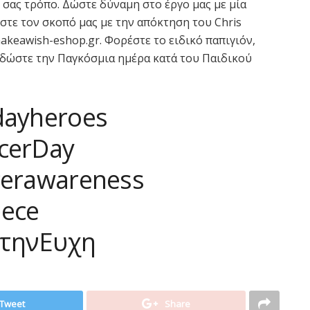
ό σας τρόπο. Δώστε δύναμη στο έργο μας με μία
στε τον σκοπό μας με την απόκτηση του Chris
akeawish-eshop.gr. Φορέστε το ειδικό παπιγιόν,
αδώστε την Παγκόσμια ημέρα κατά του Παιδικού
dayheroes
cerDay
cerawareness
ece
τηνΕυχη
Tweet
Share