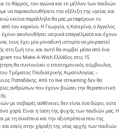
ε το θάρρος, τον αγώνα και το μέλλον των παιδιών
με να παρακολουθήσετε την εξέλιξη της υγείας και
 ενώ εκείνα παράλληλα θα μας μεταφέρουν το
από τον καρκίνο. Η Γεωργία, η Κατερίνα, ο Άγγελος
ί, έχουν ακολουθήσει ιατρικά επαγγέλματα και έχουν
νας τους έχει μία μοναδική ιστορία να μοιραστεί
ής στη ζωή του, και αυτό θα συμβεί μέσα από ένα
tagram του Make-A-Wish Ελλάδος στις 15
ζήτηση θα συντονίσει ο επιστημονικός σύμβουλος
 του Τμήματος Παιδιατρικής Αιματολογίας –
ειος Παπαδάκης. Από το live streaming δεν θα
ειρίες ανθρώπων που έχουν βιώσει την θεραπευτική
ής.
ών με σοβαρές ασθένειες δεν είναι ένα δώρο, ούτε
νο χαρά. Είναι η ίαση της ψυχής των παιδιών μας. Η
αι με τη συνέπεια και την αξιοπρέπεια που της
ε και εσείς στην χάραξη της νέας αρχής των παιδιών