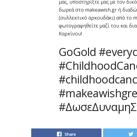
μας, υποστηρίξτε μας με τον δικ
δωρεά στο makeawish.gr ή διαδώ
(συλλεκτικό αρκουδάκι) από το m
φωτογραφηθείτε μαζί του και δι
Καρκίνου!
GoGold #every
#ChildhoodCan
#childhoodcan
#makeawishgre
#ΔωσεΔυναμηΣ
Share