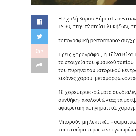
Η Σχολή Χορού Δήμου Ιωαννιτών 
19:30, στην πλατεία Γλυκήδων, σ
τοπογραφική performance σύγχρ
Τρεις χορογράφοι, η Τζίνα Βίκα,
τα στοιχεία του φυσικού τοπίου,
του πυρήνα του ιστορικού κέντρο
εικόνες χορού, μεταμορφώνοντας
18 χορεύτριες-σώματα συνδιαλέγο
συνθήκη- ακολουθώντας τα μοτίβ
αφαιρετική αφηγηματικά, χορογρ
Μπορούν μη λεκτικές – σωματικές
και τα σώματα μας είναι γειωμέν