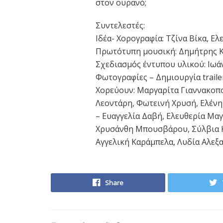
στον ουρανό;
Συντελεστές:
Ιδέα- Χορογραφία: Τζίνα Βίκα, Ε
Πρωτότυπη μουσική: Δημήτρης 
Σχεδιασμός έντυπου υλικού: Ιω
Φωτογραφίες – Δημιουργία trail
Χορεύουν: Μαργαρίτα Γιαννακοπ
Λεοντάρη, Φωτεινή Χρυσή, Ελέν
– Ευαγγελία Δαβή, Ελευθερία Μαγ
Χρυσάνθη Μπουσβάρου, Σύλβια Κ
Αγγελική Καράμπελα, Λυδία Αλεξ
Share