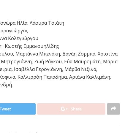
λεονώρα Ηλία, Λάουρα Τσιάτη
Καραγεώργος
άννα Κολεγιώργου
er : Κωστής Εμμανουηλίδης
ούλου, Μαριάννα Μπενάκη, Δανάη Ζορμπά, Χριστίνα
η Μητρογιάννη, Ζωή Ράγκου, Εύα Μαυρομάτη, Μαρία
ειρία, Ισαβέλλα Γερογιάννη, Μάρθα Νιξίνα,
οφινά, Καλλιρρόη Παπαδήμα, Αριάνα Καλλιμάνη,
ανδρή.
Tweet
Share