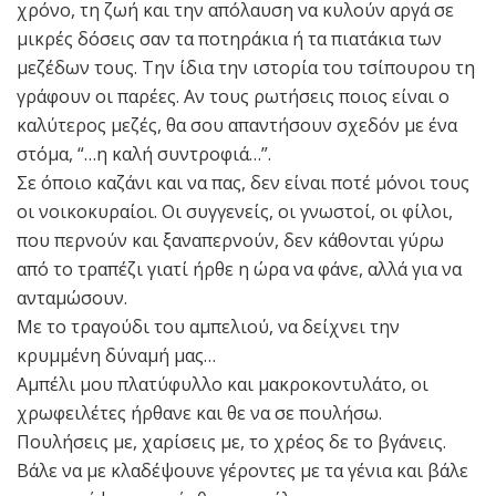
χρόνο, τη ζωή και την απόλαυση να κυλούν αργά σε
μικρές δόσεις σαν τα ποτηράκια ή τα πιατάκια των
μεζέδων τους. Την ίδια την ιστορία του τσίπουρου τη
γράφουν οι παρέες. Αν τους ρωτήσεις ποιος είναι ο
καλύτερος μεζές, θα σου απαντήσουν σχεδόν με ένα
στόμα, “…η καλή συντροφιά…”.
Σε όποιο καζάνι και να πας, δεν είναι ποτέ μόνοι τους
οι νοικοκυραίοι. Οι συγγενείς, οι γνωστοί, οι φίλοι,
που περνούν και ξαναπερνούν, δεν κάθονται γύρω
από το τραπέζι γιατί ήρθε η ώρα να φάνε, αλλά για να
ανταμώσουν.
Με το τραγούδι του αμπελιού, να δείχνει την
κρυμμένη δύναμή μας…
Αμπέλι μου πλατύφυλλο και μακροκοντυλάτο, οι
χρωφειλέτες ήρθανε και θε να σε πουλήσω.
Πουλήσεις με, χαρίσεις με, το χρέος δε το βγάνεις.
Βάλε να με κλαδέψουνε γέροντες με τα γένια και βάλε