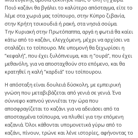
Ποιό καζάνι θα βγάλει το καλύτερο απόσταγμα, είτε το
λέμε στα χωριά μας τσίπουρο, στην Κύπρο ζιβανία,
στην Κρήτη τσικουδιά ή ρακή, στα νησιά σούμα.
Την Κυριακή στην Πρωτόπαππα, αργά η φωτιά θα καίει
κάτω από το καζάνι, ελεγχόμενη, μέχρι να αρχίσει να
σταλάζει το τσίπουρο. Με υπομονή θα ξεχωρίσει η
“κεφαλή”, που έχει ξυλόπνευμα, και η “ουρά”, που έχει
μεθανόλη, για να αποσταχθούν στο επόμενο, και θα
κρατηθεί η καλή “καρδιά” του τσίπουρου.
Η απόσταξη είναι δουλειά δύσκολη, με εμπειρική
γνώση που μεταβιβάζεται από γενιά σε γενιά. Ένα
σύννεφο καπνού γεννιέται την ώρα που
αποσφραγίζεται το καζάνι για να αδειάσει από τα
αποσταγμένα τσίπουρα, να πλυθεί για την επόμενη
καζανιά. Όλοι κάθονται υπομονετικά γύρω από το
καζάνι, πίνουν, τρώνε και λένε ιστορίες, αφήνοντας το