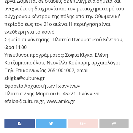
έργα. Δομείται σε στάσεις σε επιλεγμένα σημεία και
ανιχνεύει τη διαχρονία και τον μετασχηματισμό του
σύγχρονου κέντρου της πόλης από την Οθωμανική
περίοδο έως τον 21ο αιώνα. Η περιήγηση είναι
ελεύθερη για το κοινό.
Σημείο συνάντησης : Πλατεία Πνευματικού Κέντρου,
ώρα 11:00
Υπεύθυνοι προγράμματος: Σοφία Κίγκα, Ελένη
Κοτζαμποπούλου, ΝεονίλληΚούπαρη, αρχαιολόγοι
Τηλ. Επικοινωνίας 2651001067, email
skigka@culture.gr
Εφορεία Αρχαιοτήτων Ιωαννίνων
Πλατεία 25ης Μαρτίου 6- 45221- Ιωάννινα
efaioa@culture.gr, www.amio.gr