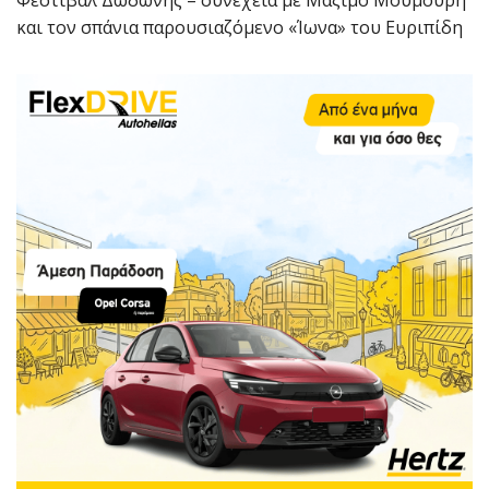
Φεστιβάλ Δωδώνης – συνέχεια με Μάξιμο Μουμούρη
και τον σπάνια παρουσιαζόμενο «Ίωνα» του Ευριπίδη