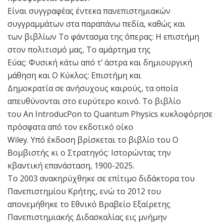
Είναι συγγραφέας έντεκα πανεπιστημιακών
συγγραµµάτων στα παραπάνω πεδία, καθώς και
των βιβλίων Το φάντασµα της όπερας: Η επιστήµη
στον πολιτισµό µας, Το αµάρτηµα της
Εύας: Φυσική κάτω από τ’ άστρα και δηµιουργική
µάθηση και Ο Κύκλος: Επιστήμη και
Δημοκρατία σε ανήσυχους καιρούς, τα οποία
απευθύνονται στο ευρύτερο κοινό. Το βιβλίο
του An IntroducPon to Quantum Physics κυκλοφόρησε
πρόσφατα από τον εκδοτικό οίκο
Wiley. Υπό έκδοση βρίσκεται το βιβλίο του Ο
Βομβιστής κι ο Στρατηγός: Ιστορώντας την
κβαντική επανάσταση, 1900-2025.
Το 2003 ανακηρύχθηκε σε επίτιμο διδάκτορα του
Πανεπιστημίου Κρήτης, ενώ το 2012 του
απονεμήθηκε το Εθνικό Βραβείο Εξαίρετης
Πανεπιστημιακής Διδασκαλίας εις µνήµην