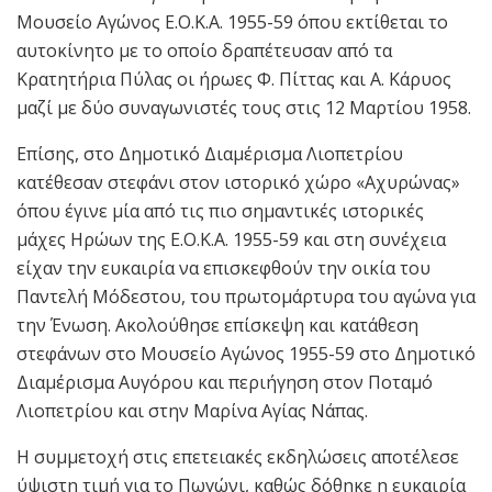
Μουσείο Αγώνος Ε.Ο.Κ.Α. 1955-59 όπου εκτίθεται το
αυτοκίνητο με το οποίο δραπέτευσαν από τα
Κρατητήρια Πύλας οι ήρωες Φ. Πίττας και Α. Κάρυος
μαζί με δύο συναγωνιστές τους στις 12 Μαρτίου 1958.
Επίσης, στο Δημοτικό Διαμέρισμα Λιοπετρίου
κατέθεσαν στεφάνι στον ιστορικό χώρο «Αχυρώνας»
όπου έγινε μία από τις πιο σημαντικές ιστορικές
μάχες Ηρώων της Ε.Ο.Κ.Α. 1955-59 και στη συνέχεια
είχαν την ευκαιρία να επισκεφθούν την οικία του
Παντελή Μόδεστου, του πρωτομάρτυρα του αγώνα για
την Ένωση. Ακολούθησε επίσκεψη και κατάθεση
στεφάνων στο Μουσείο Αγώνος 1955-59 στο Δημοτικό
Διαμέρισμα Αυγόρου και περιήγηση στον Ποταμό
Λιοπετρίου και στην Μαρίνα Αγίας Νάπας.
Η συμμετοχή στις επετειακές εκδηλώσεις αποτέλεσε
ύψιστη τιμή για το Πωγώνι, καθώς δόθηκε η ευκαιρία