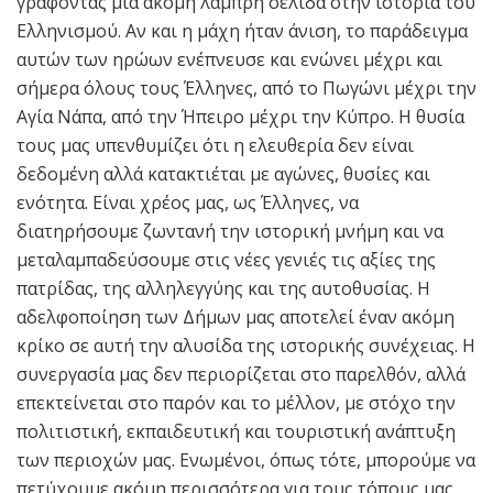
γράφοντας μία ακόμη λαμπρή σελίδα στην ιστορία του
Ελληνισμού. Αν και η μάχη ήταν άνιση, το παράδειγμα
αυτών των ηρώων ενέπνευσε και ενώνει μέχρι και
σήμερα όλους τους Έλληνες, από το Πωγώνι μέχρι την
Αγία Νάπα, από την Ήπειρο μέχρι την Κύπρο. Η θυσία
τους μας υπενθυμίζει ότι η ελευθερία δεν είναι
δεδομένη αλλά κατακτιέται με αγώνες, θυσίες και
ενότητα. Είναι χρέος μας, ως Έλληνες, να
διατηρήσουμε ζωντανή την ιστορική μνήμη και να
μεταλαμπαδεύσουμε στις νέες γενιές τις αξίες της
πατρίδας, της αλληλεγγύης και της αυτοθυσίας. Η
αδελφοποίηση των Δήμων μας αποτελεί έναν ακόμη
κρίκο σε αυτή την αλυσίδα της ιστορικής συνέχειας. Η
συνεργασία μας δεν περιορίζεται στο παρελθόν, αλλά
επεκτείνεται στο παρόν και το μέλλον, με στόχο την
πολιτιστική, εκπαιδευτική και τουριστική ανάπτυξη
των περιοχών μας. Ενωμένοι, όπως τότε, μπορούμε να
πετύχουμε ακόμη περισσότερα για τους τόπους μας