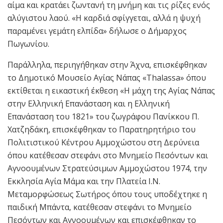
αίμα και κρατάει ζωντανή τη μνήμη και τις ρίζες ενός
αλύγιστου λαού. «Η καρδιά σφίγγεται, αλλά η ψυχή
παραμένει γεμάτη ελπίδα» δήλωσε ο Δήμαρχος
Πωγωνίου.
Παράλληλα, περιηγήθηκαν στην Άχνα, επισκέφθηκαν
το Δημοτικό Μουσείο Αγίας Νάπας «Thalassa» όπου
εκτίθεται η εικαστική έκθεση «Η μάχη της Αγίας Νάπας
στην Ελληνική Επανάσταση και η Ελληνική
Επανάσταση του 1821» του ζωγράφου Πανίκκου Π.
Χατζηδάκη, επισκέφθηκαν το Παρατηρητήριο του
Πολιτιστικού Κέντρου Αμμοχώστου στη Δερύνεια
όπου κατέθεσαν στεφάνι στο Μνημείο Πεσόντων και
Αγνοουμένων Στρατεύσιμων Αμμοχώστου 1974, την
Εκκλησία Αγία Μάμα και την Πλατεία Ι.Ν.
Μεταμορφώσεως Σωτήρος όπου τους υποδέχτηκε η
παιδική Μπάντα, κατέθεσαν στεφάνι το Μνημείο
Πεσόντων και Αγνοουμένων και επισκέφθηκαν το