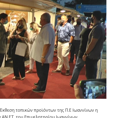
Έκθεση τοπικών προϊόντων της Π.Ε Ιωαννίνων η
 ΑΝ.ΕΤ. του Επιμελητηρίου Ιωαννίνων.