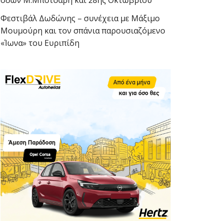
οδών Μ.Μπότσαρη και 28ης Οκτωβρίου
Φεστιβάλ Δωδώνης – συνέχεια με Μάξιμο
Μουμούρη και τον σπάνια παρουσιαζόμενο
«Ίωνα» του Ευριπίδη