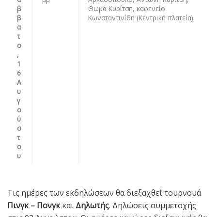
β
Θωμά Κυρίτση, καφενείο
β
Κωνσταντινίδη (Κεντρική πλατεία)
α
τ
ο
,
1
6
Α
υ
γ
ο
ύ
σ
τ
ο
υ
Τις ημέρες των εκδηλώσεων θα διεξαχθεί τουρνουά
Πινγκ – Πονγκ
και
Δηλωτής
. Δηλώσεις συμμετοχής