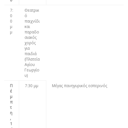
7:
Θεατρικ
0
ό
0
παιχνίδι
μ
και
μ
παραδο
σιακός
χορός
για
παιδιά
(Πλατεία
Αγίου
Γεωργίο
υ)
Π
7:30 μμ
Μέγας πανηγυρικός εσπερινός
έ
μ
π
τ
η
,
1