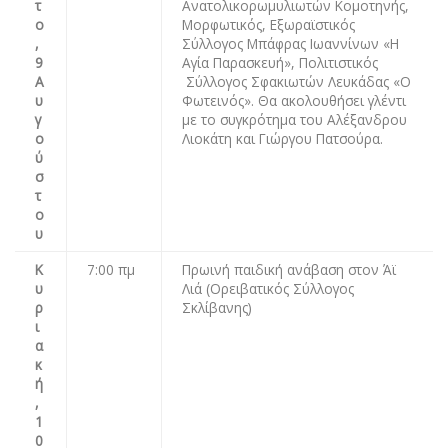
τ
Ανατολικορωμυλιωτών Κομοτηνής,
ο
Μορφωτικός, Εξωραϊστικός
,
Σύλλογος Μπάφρας Ιωαννίνων «Η
9
Αγία Παρασκευή», Πολιτιστικός
Α
Σύλλογος Σφακιωτών Λευκάδας «Ο
υ
Φωτεινός». Θα ακολουθήσει γλέντι
γ
με το συγκρότημα του Αλέξανδρου
ο
Λιoκάτη και Γιώργου Πατσούρα.
ύ
σ
τ
ο
υ
Κ
7:00 πμ
Πρωινή παιδική ανάβαση στον Άϊ
υ
Λιά (Ορειβατικός Σύλλογος
ρ
Σκλίβανης)
ι
α
κ
ή
,
1
0