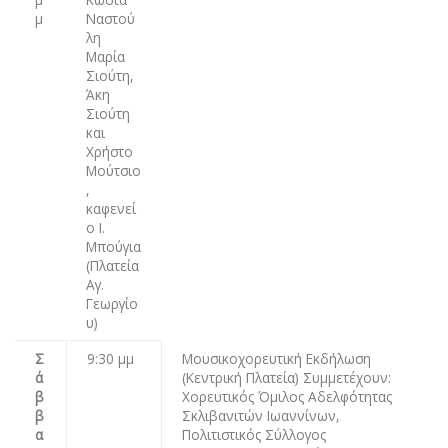
μ
Ναστού
λη
Μαρία
Σιούτη,
Άκη
Σιούτη
και
Χρήστο
Μούτσιο
,
καφενεί
ο Ι.
Μπούγια
(Πλατεία
Αγ.
Γεωργίο
υ)
Σ
9:30 μμ
Μουσικοχορευτική Εκδήλωση
ά
(Κεντρική Πλατεία) Συμμετέχουν:
β
Χορευτικός Όμιλος Αδελφότητας
β
Σκλιβανιτών Ιωαννίνων,
α
Πολιτιστικός Σύλλογος