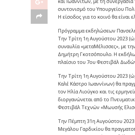
και Ιωαννιτών, με τη συνεργασία
συντονισμό του Υπουργείου Πολ
Η είσοδος για το κοινό θα είναι ε
Πρόγραμμα εκδηλώσεων Πανσελ
Την Τρίτη 1η Αυγούστου 2023 (ώ
συναυλία «μεταΜέλισσες», με την
Δημήτρη Γκοτσόπουλο. Η εκδήλ
πλαίσιo του 7ου Φεστιβάλ Δωδών
Την Τρίτη 1η Αυγούστου 2023 (ώρ
Καλέ Κάστρο Ιωαννίνων) θα πραγμ
τον Ηλία Λιούγκο και τις ερμηνε
διοργανώνεται από το Πνευματικ
Φεστιβάλ Τεχνών «Μωυσής Ελισ
Την Πέμπτη 31η Αυγούστου 2023 
Μεγάλου Γαρδικίου θα πραγματο