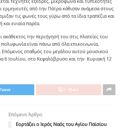
εται τεχνητές εξέδρες, μικρόφωνα και τυπικότητες
 Οι ερμηνευτές από την Πάτρα κάθισαν ανάμεσα στους
σμιξαν τις φωνές τους γύρω από τα ίδια τραπέζια και
ή και ενιαία παρέα.
 ακάθεκτος την περιήγησή του στις πλατείες του
 πολυφωνία είναι πάνω από όλα επικοινωνία,
. Επόμενος σταθμός του μεγάλου αυτού μουσικού
ρα 6 Ιουλίου, στο Κεφαλόβρυσο και την Κυριακή 12
Tweet
Share
Επόμενο Άρθρο
Εορτάζει ο Ιερός Ναός του Αγίου Παϊσίου