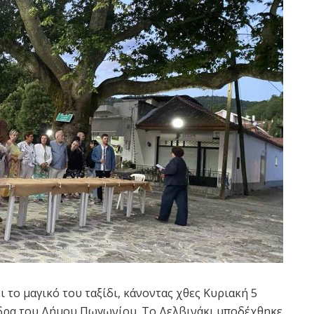
το μαγικό του ταξίδι, κάνοντας χθες Κυριακή 5
έδρα του Δήμου Πωγωνίου. Το Δελβινάκι υποδέχθηκε