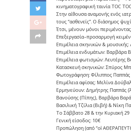
κινηματογραφική ταινία TOC TOC
Στην αίθουσα αναμονής ενός ιατ
τους “ασθενείς”. Ο διάσημος ψυχ
Έτσι, μένουν μόνοι περιμένοντας
Επεξεργασία–προσαρμογή κειμέν
Επιμέλεια σκηνικών & μουσικής:
Επιμέλεια ενδυμάτων: Βαρβάρα 
Επιμέλεια φωτισμών: Λευτέρης 
Κατασκευή σκηνικών: Σπύρος Μπ
Φωτογράφηση: Φίλιππος Παππάς
Επιμέλεια αφίσας: Μελίνα Δούβα
Ερμηνεύουν: Δημήτρης Παππάς (Ά
Βανούσης (Πίπης), Βαρβάρα Βαρά
Βασιλική Τζίλια (Βιβή) & Νίκη Π
Το Σάββατο 28 & την Κυριακή 29 
Γενική είσοδος: 10€
Προπώληση (από “οἱ ΑΘΕΡΑΠΕΥΤΟΙ