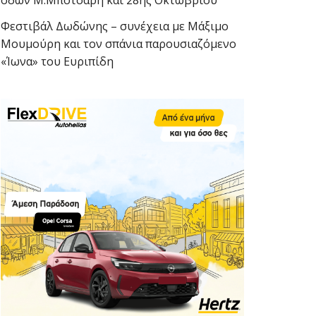
οδών Μ.Μπότσαρη και 28ης Οκτωβρίου
Φεστιβάλ Δωδώνης – συνέχεια με Μάξιμο
Μουμούρη και τον σπάνια παρουσιαζόμενο
«Ίωνα» του Ευριπίδη