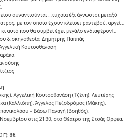
.
ρείου συναντιούνται …τυχαία έξι άγνωστοι μεταξύ
ίατρος, με τον οποίο έχουν κλείσει ραντεβού, αργεί…
 κι αυτό που θα συμβεί έχει μεγάλο ενδιαφέρον!…
ου & σκηνοθεσία: Δημήτρης Παππάς
 Αγγελική Κουτσοθανάση
Βαράκα
Βανούσης
ίτζιος
λη
κης), Αγγελική Κουτσοθανάση (Τζένη), Λευτέρης
κα (Καλλιόπη), Άγγελος Πεζοδρόμος (Μάκης),
απανικολάου – Βάσω Παναγή (Βοηθός).
Νοεμβρίου στις 21:30, στο Θέατρο της Στοάς Ορφέα.
”): 8€.