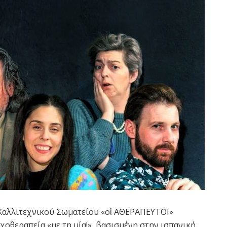
 Καλλιτεχνικού Σωματείου «οἱ ΑΘΕΡΑΠΕΥΤΟΙ»
οθεραπεία «με τη μία!», βασισμένη στην ισπανική