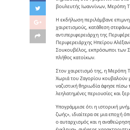
βουλευτής Ιωαννίνων, Μερόπη Τ
Η εκδήλωση περιλάμβανε επιμνη
χαιρετισμούς, κατάθεση στεφάνων
αντιπεριφερειάρχη της Περιφέρει
Περιφερειάρχης Ηπείρου Αλέξαν
Σουκουβέλος, εκπρόσωποι των Σ
πλήθος κατοίκων.
Στον χαιρετισμό της, η Μερόπη 
Χωριά του Ζαγορίου κουβαλούν μ
ναζιστική θηριωδία άφησε πίσω τ
λεηλατημένες περιουσίες και ξερ
Υπογράμμισε ότι η ιστορική μνήμ
ζωής», ιδιαίτερα σε μια εποχή ό
ο αυταρχισμός και η αναθεώρηση τ
έγκλημα», ανέφερε χαρακτηριστικ