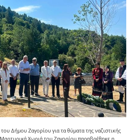
του Δήμου Ζαγορίου για τα θύματα της ναζιστικής
α Μαρτυρικά Χωριά του Ζαγορίου παραβρέθηκε η