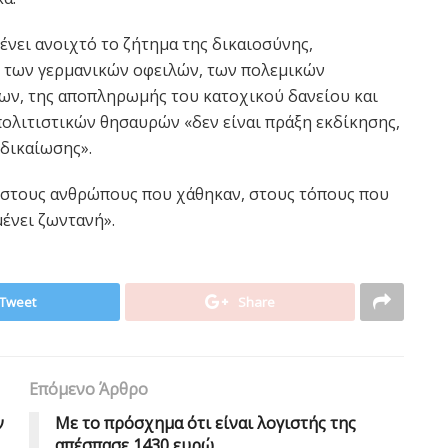
νει ανοιχτό το ζήτημα της δικαιοσύνης,
η των γερμανικών οφειλών, των πολεμικών
ν, της αποπληρωμής του κατοχικού δανείου και
ολιτιστικών θησαυρών «δεν είναι πράξη εκδίκησης,
 δικαίωσης».
 «στους ανθρώπους που χάθηκαν, στους τόπους που
ένει ζωντανή».
Tweet
Share
Επόμενο Άρθρο
ν
Με το πρόσχημα ότι είναι λογιστής της
απέσπασε 1430 ευρώ