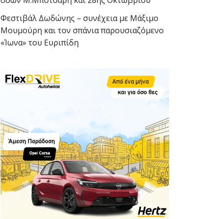
οδών Μ.Μπότσαρη και 28ης Οκτωβρίου
Φεστιβάλ Δωδώνης – συνέχεια με Μάξιμο
Μουμούρη και τον σπάνια παρουσιαζόμενο
«Ίωνα» του Ευριπίδη