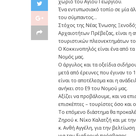
χωριό του Αγίου Γεωργίου.
Ένα εντυπωσιακό τοπίο σε μία άλ
του σύμπαντος…
Στόχος της Νέας Ένωσης Ξενοδόχ
Αρχαιοτήτων Πρέβεζας, είναι η 
τουριστικών πλεονεκτημάτων το
Ο Κοκκινοπηλός είναι ένα από τα
Νομός μας.
Ο άργυλος και τα οξείδια σιδήρο
μετά από έρευνες που έγιναν το 1
είναι το αποτέλεσμα και η ανάδε
ανήκει στο Ε9 του Νομού μας.
Αξίζει να προβάλουμε, και να επ
επισκέπτες – τουρίστες όσο και ο
Το επόμενο διάστημα θα προκαλ
Ζηρού κ. Νίκο Καλατζή και με τ
κ. Ανθή Αγγέλη, για την βελτίωσ
για την διαδρομή πρόσβασης.