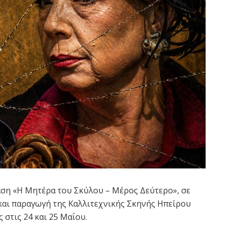
ση «Η Μητέρα του Σκύλου – Μέρος Δεύτερο», σε
αι παραγωγή της Καλλιτεχνικής Σκηνής Ηπείρου
 στις 24 και 25 Μαΐου.