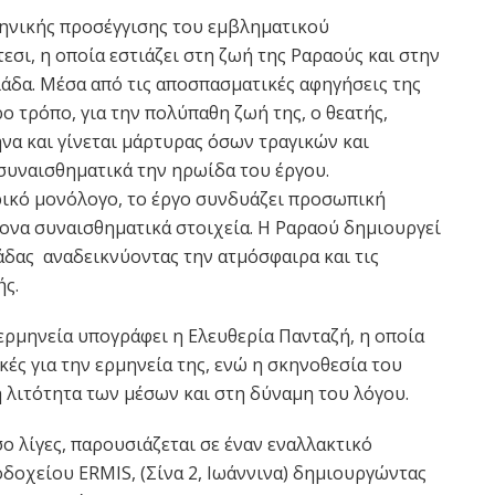
σκηνικής προσέγγισης του εμβληματικού
σι, η οποία εστιάζει στη ζωή της Ραραούς και στην
λάδα. Μέσα από τις αποσπασματικές αφηγήσεις της
ρο τρόπο, για την πολύπαθη ζωή της, ο θεατής,
να και γίνεται μάρτυρας όσων τραγικών και
υναισθηματικά την ηρωίδα του έργου.
ικό μονόλογο, το έργο συνδυάζει προσωπική
τονα συναισθηματικά στοιχεία. Η Ραραού δημιουργεί
άδας αναδεικνύοντας την ατμόσφαιρα και τις
ής.
ερμηνεία υπογράφει η Ελευθερία Πανταζή, η οποία
κές για την ερμηνεία της, ενώ η σκηνοθεσία του
 λιτότητα των μέσων και στη δύναμη του λόγου.
 λίγες, παρουσιάζεται σε έναν εναλλακτικό
οδοχείου ERMIS, (Σίνα 2, Ιωάννινα) δημιουργώντας