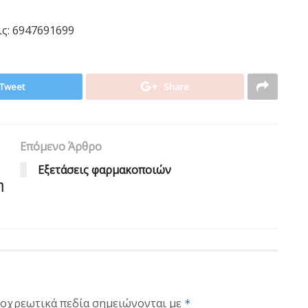
ις: 6947691699
Tweet
Share
Επόμενο Άρθρο
Εξετάσεις φαρμακοποιών
η
οχρεωτικά πεδία σημειώνονται με
*