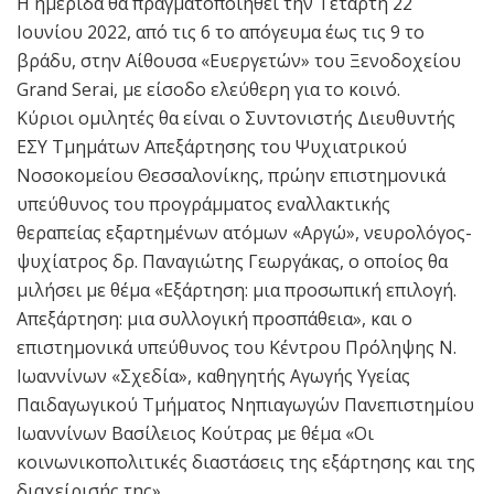
Η ημερίδα θα πραγματοποιηθεί την Τετάρτη 22
Ιουνίου 2022, από τις 6 το απόγευμα έως τις 9 το
βράδυ, στην Αίθουσα «Ευεργετών» του Ξενοδοχείου
Grand Serai, με είσοδο ελεύθερη για το κοινό.
Κύριοι ομιλητές θα είναι ο Συντονιστής Διευθυντής
ΕΣΥ Τμημάτων Απεξάρτησης του Ψυχιατρικού
Νοσοκομείου Θεσσαλονίκης, πρώην επιστημονικά
υπεύθυνος του προγράμματος εναλλακτικής
θεραπείας εξαρτημένων ατόμων «Αργώ», νευρολόγος-
ψυχίατρος δρ. Παναγιώτης Γεωργάκας, ο οποίος θα
μιλήσει με θέμα «Εξάρτηση: μια προσωπική επιλογή.
Απεξάρτηση: μια συλλογική προσπάθεια», και ο
επιστημονικά υπεύθυνος του Κέντρου Πρόληψης Ν.
Ιωαννίνων «Σχεδία», καθηγητής Αγωγής Υγείας
Παιδαγωγικού Τμήματος Νηπιαγωγών Πανεπιστημίου
Ιωαννίνων Βασίλειος Κούτρας με θέμα «Οι
κοινωνικοπολιτικές διαστάσεις της εξάρτησης και της
διαχείρισής της».