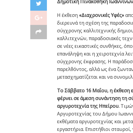
Δημοτική Πινακοθήκη Ιωαννίνω
Η έκθεση
«Διαχρονικές Υφές»
απο
διερευνά τη σχέση της παραδοσια
σύγχρονης καλλιτεχνικής δημιου
καλλιτεχνών, παραδοσιακές τεχν
σε νέες εικαστικές συνθήκες, όπο
επανάληψη και η χειροτεχνία λει
σύγχρονης έκφρασης. Η παράδοση
παρελθόντος, αλλά ως ένα ζωνταν
μετασχηματίζεται και να συνομιλ
Το Σάββατο 16 Μαΐου, η έκθεση 
φέρνει σε άμεση συνάντηση τη σ
αργυροτεχνία της Ηπείρου.
Τιμών
Αργυροτεχνίας του Δήμου Ιωαννι
εκθέματα αργυροτεχνίας και μετ
εργαστήρια. Επιστήθιοι σταυροί,