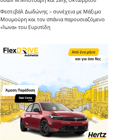
οδών Μ.Μπότσαρη και 28ης Οκτωβρίου
Φεστιβάλ Δωδώνης – συνέχεια με Μάξιμο
Μουμούρη και τον σπάνια παρουσιαζόμενο
«Ίωνα» του Ευριπίδη