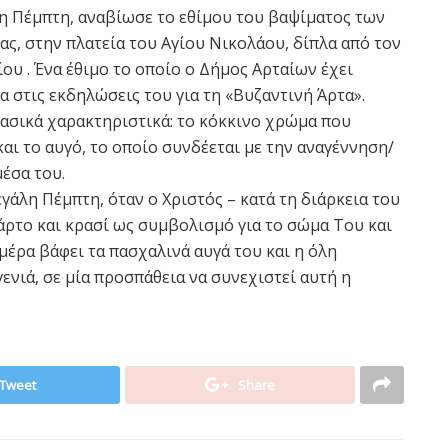
λη Πέμπτη, αναβίωσε το εθίμου του βαψίματος των
ίας, στην πλατεία του Αγίου Νικολάου, δίπλα από τον
ου . Ένα έθιμο το οποίο ο Δήμος Αρταίων έχει
α στις εκδηλώσεις του για τη «Βυζαντινή Άρτα».
βασικά χαρακτηριστικά: το κόκκινο χρώμα που
και το αυγό, το οποίο συνδέεται με την αναγέννηση/
έσα του.
γάλη Πέμπτη, όταν ο Χριστός – κατά τη διάρκεια του
ρτο και κρασί ως συμβολισμό για το σώμα Του και
 μέρα βάφει τα πασχαλινά αυγά του και η όλη
γενιά, σε μία προσπάθεια να συνεχιστεί αυτή η
Tweet
Share