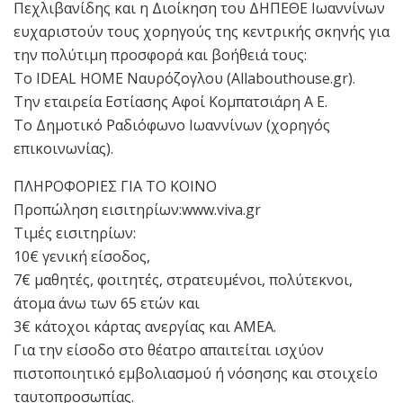
Πεχλιβανίδης και η Διοίκηση του ΔΗΠΕΘΕ Ιωαννίνων
ευχαριστούν τους χορηγούς της κεντρικής σκηνής για
την πολύτιμη προσφορά και βοήθειά τους:
Το IDEAL HOME Ναυρόζογλου (Allabouthouse.gr).
Την εταιρεία Εστίασης Αφοί Κομπατσιάρη Α Ε.
Το Δημοτικό Ραδιόφωνο Ιωαννίνων (χορηγός
επικοινωνίας).
ΠΛΗΡΟΦΟΡΙΕΣ ΓΙΑ ΤΟ ΚΟΙΝΟ
Προπώληση εισιτηρίων:www.viva.gr
Τιμές εισιτηρίων:
10€ γενική είσοδος,
7€ μαθητές, φοιτητές, στρατευμένοι, πολύτεκνοι,
άτομα άνω των 65 ετών και
3€ κάτοχοι κάρτας ανεργίας και ΑΜΕΑ.
Για την είσοδο στο θέατρο απαιτείται ισχύον
πιστοποιητικό εμβολιασμού ή νόσησης και στοιχείο
ταυτοπροσωπίας.