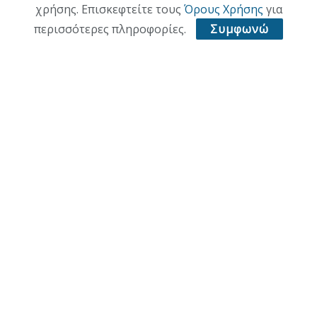
χρήσης. Επισκεφτείτε τους
Όρους Χρήσης
για
περισσότερες πληροφορίες.
Συμφωνώ
ΑΡΧΙΚΗ
ΕΠΙΚΑΙΡΟΤΗΤΑ
ΠΟΛΙΤΙΚΗ
ΟΙΚΟΝΟΜΙΑ
ΠΟΛΙΤΙΣΜΟΣ
ΥΓΕΙΑ
ΑΘΛΗΤΙΚΑ
© 2021 ACL + Media