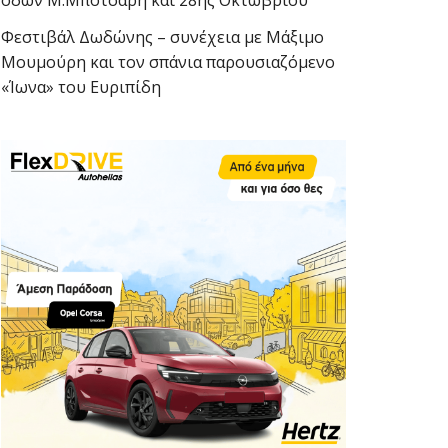
οδών Μ.Μπότσαρη και 28ης Οκτωβρίου
Φεστιβάλ Δωδώνης – συνέχεια με Μάξιμο
Μουμούρη και τον σπάνια παρουσιαζόμενο
«Ίωνα» του Ευριπίδη