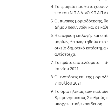
Τα τροφεία που θα ισχύσουν
site του Ν.Π.Δ.Δ. «Ο.Κ.Π.Α.Π.
Οι πίνακες μοριοδότησης, θα 
Δήμου Ιωαννιτών και σε κάθ
Η απόφαση επιλογής και ο π
μορίων, θα αναρτηθούν στο si
οικείο δημοτικό κατάστημα 
αντίστοιχα.
Τα πρώτα αποτελέσματα – πί
Ιουνίου 2021.
Οι ενστάσεις επί της μοριοδ
7 Ιουλίου 2021.
Το όριο ηλικίας των παιδιώ
Βρεφονηπιακούς Σταθμούς εί
υποχρεωτική εκπαίδευση.