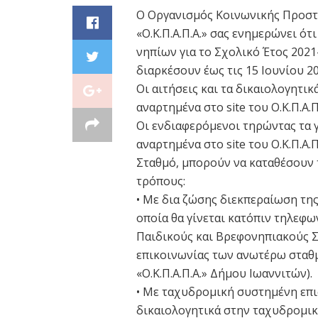
Ο Οργανισμός Κοινωνικής Προστ
«Ο.Κ.Π.Α.Π.Α.» σας ενημερώνει ότ
νηπίων για το Σχολικό Έτος 2021
διαρκέσουν έως τις 15 Ιουνίου 20
Οι αιτήσεις και τα δικαιολογητ
αναρτημένα στο site του Ο.Κ.Π.Α.
Οι ενδιαφερόμενοι τηρώντας τα γ
αναρτημένα στο site του Ο.Κ.Π.Α.
Σταθμό, μπορούν να καταθέσουν τ
τρόπους:
• Με δια ζώσης διεκπεραίωση της
οποία θα γίνεται κατόπιν τηλεφ
Παιδικούς και Βρεφονηπιακούς Σ
επικοινωνίας των ανωτέρω σταθμώ
«Ο.Κ.Π.Α.Π.Α.» Δήμου Ιωαννιτών).
• Με ταχυδρομική συστημένη επισ
δικαιολογητικά στην ταχυδρομικ