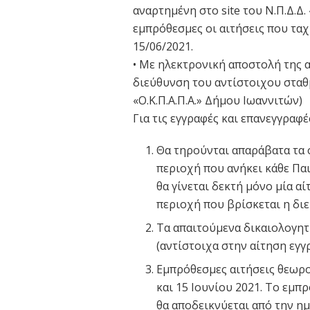
αναρτημένη στο site του Ν.Π.Δ.Δ.
εμπρόθεσμες οι αιτήσεις που τα
15/06/2021.
• Με ηλεκτρονική αποστολή της 
διεύθυνση του αντίστοιχου σταθμ
«Ο.Κ.Π.Α.Π.Α.» Δήμου Ιωαννιτών)
Για τις εγγραφές και επανεγγραφέ
Θα τηρούνται απαράβατα τα 
περιοχή που ανήκει κάθε Πα
θα γίνεται δεκτή μόνο μία α
περιοχή που βρίσκεται η διε
Τα απαιτούμενα δικαιολογητ
(αντίστοιχα στην αίτηση εγγ
Εμπρόθεσμες αιτήσεις θεωρ
και 15 Ιουνίου 2021. Το εμ
θα αποδεικνύεται από την η