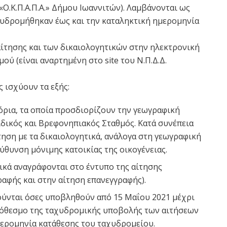
 «Ο.Κ.Π.Α.Π.Α.» Δήμου Ιωαννιτών). Λαμβάνονται ως
χυδρομήθηκαν έως και την καταληκτική ημερομηνία
αίτησης και των δικαιολογητικών στην ηλεκτρονική
ού (είναι αναρτημένη στο site του Ν.Π.Δ.Δ.
ς ισχύουν τα εξής:
όρια, τα οποία προσδιορίζουν την γεωγραφική
ιδικός και Βρεφονηπιακός Σταθμός. Κατά συνέπεια
ίτηση με τα δικαιολογητικά, ανάλογα στη γεωγραφική
ύθυνση μόνιμης κατοικίας της οικογένειας.
ικά αναγράφονται στο έντυπο της αίτησης
ραφής και στην αίτηση επανεγγραφής).
ούνται όσες υποβληθούν από 15 Μαΐου 2021 μέχρι
πρόθεσμο της ταχυδρομικής υποβολής των αιτήσεων
μερομηνία κατάθεσης του ταχυδρομείου.