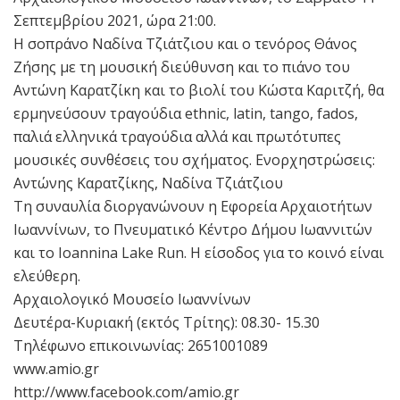
Σεπτεμβρίου 2021, ώρα 21:00.
H σοπράνο Ναδίνα Τζιάτζιου και ο τενόρος Θάνος
Ζήσης με τη μουσική διεύθυνση και το πιάνο του
Αντώνη Καρατζίκη και το βιολί του Κώστα Καριτζή, θα
ερμηνεύσουν τραγούδια ethnic, latin, tango, fados,
παλιά ελληνικά τραγούδια αλλά και πρωτότυπες
μουσικές συνθέσεις τoυ σχήματος. Ενορχηστρώσεις:
Αντώνης Καρατζίκης, Ναδίνα Τζιάτζιου
Τη συναυλία διοργανώνουν η Εφορεία Αρχαιοτήτων
Ιωαννίνων, το Πνευματικό Κέντρο Δήμου Ιωαννιτών
και το Ioannina Lake Run. Η είσοδος για το κοινό είναι
ελεύθερη.
Αρχαιολογικό Μουσείο Ιωαννίνων
Δευτέρα-Κυριακή (εκτός Τρίτης): 08.30- 15.30
Τηλέφωνο επικοινωνίας: 2651001089
www.amio.gr
http://www.facebook.com/amio.gr