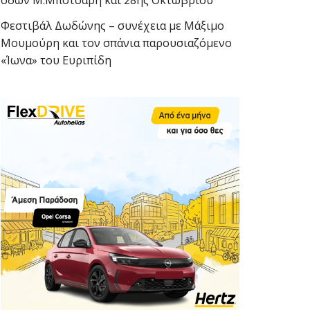
οδών Μ.Μπότσαρη και 28ης Οκτωβρίου
Φεστιβάλ Δωδώνης – συνέχεια με Μάξιμο
Μουμούρη και τον σπάνια παρουσιαζόμενο
«Ίωνα» του Ευριπίδη