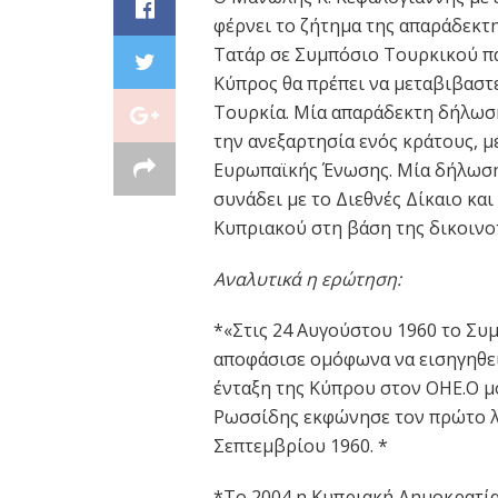
φέρνει το ζήτημα της απαράδεκ
Τατάρ σε Συμπόσιο Τουρκικού πα
Κύπρος θα πρέπει να μεταβιβαστ
Τουρκία. Μία απαράδεκτη δήλωση
την ανεξαρτησία ενός κράτους, 
Ευρωπαϊκής Ένωσης. Μία δήλωση
συνάδει με το Διεθνές Δίκαιο και
Κυπριακού στη βάση της δικοινο
Αναλυτικά η ερώτηση:
*«Στις 24 Αυγούστου 1960 το Σ
αποφάσισε ομόφωνα να εισηγηθεί
ένταξη της Κύπρου στον ΟΗΕ.Ο 
Ρωσσίδης εκφώνησε τον πρώτο λό
Σεπτεμβρίου 1960. *
*Το 2004 η Κυπριακή Δημοκρατί