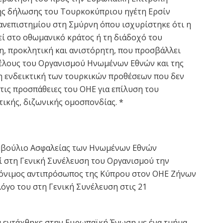
της δήλωσης του Τουρκοκύπριου ηγέτη Ερσίν
νεπιστημίου στη Σμύρνη όπου ισχυρίστηκε ότι η
εί στο οθωμανικό κράτος ή τη διάδοχό του
, προκλητική και ανιστόρητη, που προσβάλλει
μέλους του Οργανισμού Ηνωμένων Εθνών και της
 ενδεικτική των τουρκικών προθέσεων που δεν
 τις προσπάθειες του ΟΗΕ για επίλυση του
τικής, διζωνικής ομοσπονδίας. *
υμβούλιο Ασφαλείας των Ηνωμένων Εθνών
 στη Γενική Συνέλευση του Οργανισμού την
μόνιμος αντιπρόσωπος της Κύπρου στον ΟΗΕ Ζήνων
γο του στη Γενική Συνέλευση στις 21
α εντάχθηκε στην Ευρωπαϊκή Ένωση με ένα τμήμα