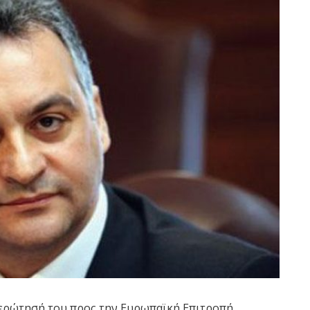
 ερώτησή του προς την Ευρωπαϊκή Επιτροπή