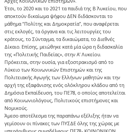
Αρχές Κοινωνικών Επιστημών».
Έτσι, το 2020 και το 2021 τα παιδιά της Β΄ Λυκείου, που
αποκτούν δικαίωμα ψήφου ΔΕΝ διδάσκονται το
μάθημα “Πολίτης και Δημοκρατία”, που αναφέρεται
στις εκλογές, τα όργανα και τις λειτουργίες του
κράτους, το Σύνταγμα, τα δικαιώματα, το Διεθνές
Δίκαιο. Επίσης, μειώθηκε κατά μία ώρα η διδασκαλία
της «Πολιτικής Παιδείας», στην Α’ Λυκείου.
Πρόκειται, στην ουσία, για εξοστρακισμό από το
Λύκειο των Κοινωνικών Επιστημών και της
Πολιτειακής Αγωγής των Ελλήνων μαθητών και την
αρχή της εξαφάνισης ενός ολόκληρου κλάδου από τη
Δημόσια Εκπαίδευση, του ΠΕ78, ο οποίος αποτελείται
από Κοινωνιολόγους, Πολιτικούς επιστήμονες και
Νομικούς.
Άμεσο αποτέλεσμα της παραπάνω εξέλιξης ήταν να
γεμίσουν οι πίνακες των ΠΥΣΔΕ όλης της χώρας με
υπεράριθμους συναδέλφους ΠΕ78- ΚΟΙΝΩΝΙΚΩΝ