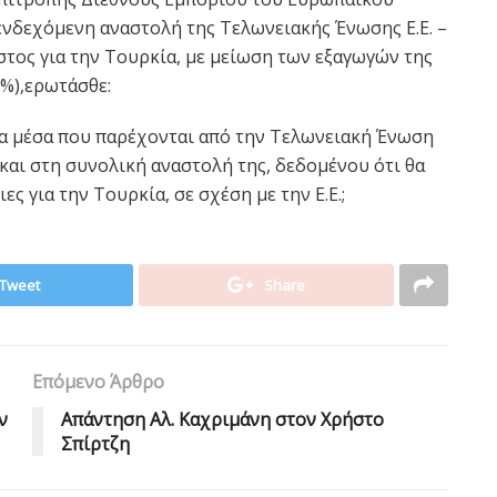
ενδεχόμενη αναστολή της Τελωνειακής Ένωσης Ε.Ε. –
στος για την Τουρκία, με μείωση των εξαγωγών της
3%),ερωτάσθε:
τα μέσα που παρέχονται από την Τελωνειακή Ένωση
 και στη συνολική αναστολή της, δεδομένου ότι θα
 για την Τουρκία, σε σχέση με την Ε.Ε.;
Tweet
Share
Επόμενο Άρθρο
ν
Aπάντηση Αλ. Καχριμάνη στον Χρήστο
Σπίρτζη