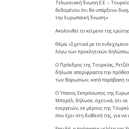
Τελωνειακή Ένωση Ε.Ε. – Τουρκία
δεδομένου ότι θα υπάρξουν δυσμε
την Ευρωπαϊκή Ένωση.»
Ακολουθεί το κείμενο της ερώτη
Θέμα: «Σχετικά με το ενδεχόμενο
λόγω των προκλητικών δηλώσεων
Ο Πρόεδρος της Τουρκίας, Ρετζέπ
δήλωσε απερίφραστα την πρόθεσή
των Βαρωσίων, κατά παράβαση τ
Ο Ύπατος Εκπρόσωπος της Ευρωπα
Μπορέλ, δήλωσε, σχετικά, ότι 
ενεργειών, εκ μέρους της Τουρκία
που έχει στη διάθεσή της, για να
Επειδή, η πρόσφατη μελέτη της 