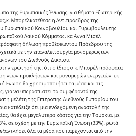
πο της Ευρωπαϊκής Ένωσης, για θέματα Εξωτερικής
ιας,κ. Μπορέλκατέθεσε η Αντιπρόεδρος της
ου Ευρωπαϊκού Κοινοβουλίου και Ευρωβουλευτής
υρωπαϊκού Λαϊκού Κόμματος, κα Άννα Μισέλ
πρόσφατη δήλωση προθέσεωντου Πρόεδρου της
σχετικά με την επαναλειτουργία μονομερώςτων
ανόνων του Διεθνούς Δικαίου.
την ερώτησή της, ότι ο ίδιος ο κ. Μπορέλ πρόσφατα
ση νέων προκλήσεων και μονομερών ενεργειών, εκ
κή Ένωση θα χρησιμοποιήσει τα μέσα και τις
ς, για να υπερασπιστεί τα συμφέροντά της.
ατη μελέτη της Επιτροπής Διεθνούς Εμπορίου του
ία κατέδειξε ότι μια ενδεχόμενη αναστολή της
ίας, θα έχει μεγαλύτερο κόστος για την Τουρκία, με
3%, σε σχέση με την Ευρωπαϊκή Ένωση (33%), ρωτά
α εξαντλήσει όλα τα μέσα που παρέχονται από την