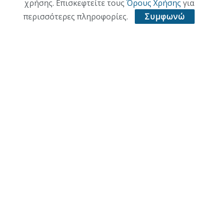
χρήσης. Επισκεφτείτε τους
Όρους Χρήσης
για
περισσότερες πληροφορίες.
Συμφωνώ
ΑΡΧΙΚΗ
ΕΠΙΚΑΙΡΟΤΗΤΑ
ΠΟΛΙΤΙΚΗ
ΟΙΚΟΝΟΜΙΑ
ΠΟΛΙΤΙΣΜΟΣ
ΥΓΕΙΑ
ΑΘΛΗΤΙΚΑ
© 2021 ACL + Media