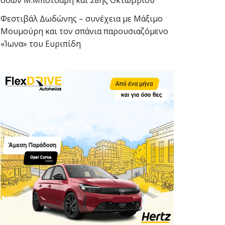
οδών Μ.Μπότσαρη και 28ης Οκτωβρίου
Φεστιβάλ Δωδώνης – συνέχεια με Μάξιμο
Μουμούρη και τον σπάνια παρουσιαζόμενο
«Ίωνα» του Ευριπίδη