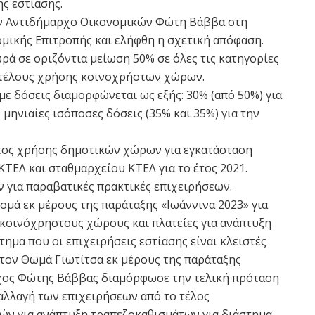
ς εστίασης.
τον Αντιδήμαρχο Οικονομικών Φώτη Βάββα στη
μικής Επιτροπής και ελήφθη η σχετική απόφαση.
ά σε οριζόντια μείωση 50% σε όλες τις κατηγορίες
ου τέλους χρήσης κοινοχρήστων χώρων.
ε δόσεις διαμορφώνεται ως εξής: 30% (από 50%) για
) μηνιαίες ισόποσες δόσεις (35% και 35%) για την
τος χρήσης δημοτικών χώρων για εγκατάσταση
ΤΕΛ και σταθμαρχείου ΚΤΕΛ για το έτος 2021.
 για παραβατικές πρακτικές επιχειρήσεων.
σμά εκ μέρους της παράταξης «Ιωάννινα 2023» για
 κοινόχρηστους χώρους και πλατείες για ανάπτυξη
ημα που οι επιχειρήσεις εστίασης είναι κλειστές
 τον Θωμά Γιωτίτσα εκ μέρους της παράταξης
χος Φώτης Βάββας διαμόρφωσε την τελική πρόταση
αλλαγή των επιχειρήσεων από το τέλος
ών για ανάπτυξη τραπεζοκαθισμάτων για διάστημα