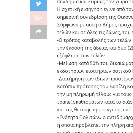
πανδημία και κυρίως τον χώρο τη
Η σχετική εισήγηση έγινε από 
σημερινή συνεδρίαση της Οικονο
Σύμφωνα με αυτή ο Δήμος προχωρ
τελών και σε όλες τις ζώνες, τ
-Ο τρόπος καταβολής των τελών μ
την έκδοση της άδειας και δύο (2
εξόφληση των τελών.
-Μείωση κατά 50% του δικαιώμα
εκδοτηρίων εισιτηρίων αστικού Κ
-Διατήρηση των ίδιων προστίμων
Κατόπιν πρότασης του Βασίλη Κο
την μη πληρωμή τέλους για τους
τραπεζοκαθισμάτων κατά το διάστ
και της θετικής προσέγγισης από
«Ενότητα Πολιτών» ο αντιδήμαρ
η οποία προβλέπει την πλήρη απ
κοινόχρηστων χώρων και πλατει