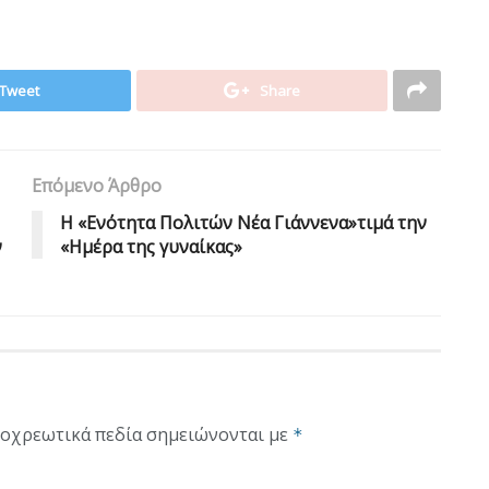
Tweet
Share
Επόμενο Άρθρο
Η «Ενότητα Πολιτών Νέα Γιάννενα»τιμά την
ν
«Ημέρα της γυναίκας»
οχρεωτικά πεδία σημειώνονται με
*