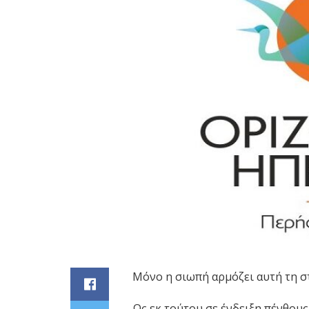
Μόνο η σιωπή αρμόζει αυτή τη σ
Ως εκ τούτου σε ένδειξη πένθου