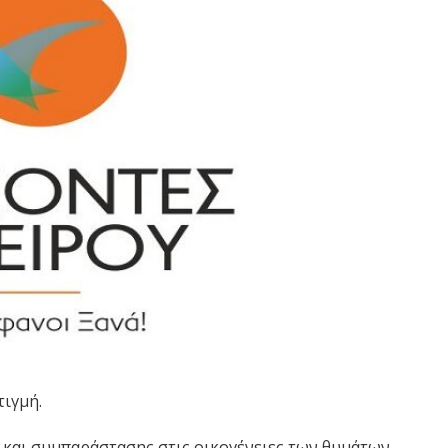
τιγμή.
ς και συμπαράστασης στις οικογένειες των θυμάτων