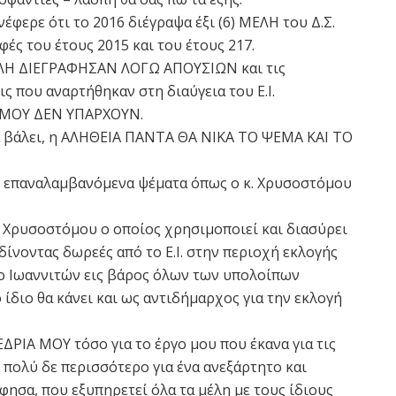
έφερε ότι το 2016 διέγραψα έξι (6) ΜΕΛΗ του Δ.Σ.
αφές του έτους 2015 και του έτους 217.
ΕΛΗ ΔΙΕΓΡΑΦΗΣΑΝ ΛΟΓΩ ΑΠΟΥΣΙΩΝ και τις
ς που αναρτήθηκαν στη διαύγεια του Ε.Ι.
ΟΜΟΥ ΔΕΝ ΥΠΑΡΧΟΥΝ.
α βάλει, η ΑΛΗΘΕΙΑ ΠΑΝΤΑ ΘΑ ΝΙΚΑ ΤΟ ΨΕΜΑ ΚΑΙ ΤΟ
ι επαναλαμβανόμενα ψέματα όπως ο κ. Χρυσοστόμου
. Χρυσοστόμου ο οποίος χρησιμοποιεί και διασύρει
δίνοντας δωρεές από το Ε.Ι. στην περιοχή εκλογής
ο Ιωαννιτών εις βάρος όλων των υπολοίπων
ίδιο θα κάνει και ως αντιδήμαρχος για την εκλογή
ΙΑ ΜΟΥ τόσο για το έργο μου που έκανα για τις
 πολύ δε περισσότερο για ένα ανεξάρτητο και
ησα, που εξυπηρετεί όλα τα μέλη με τους ίδιους