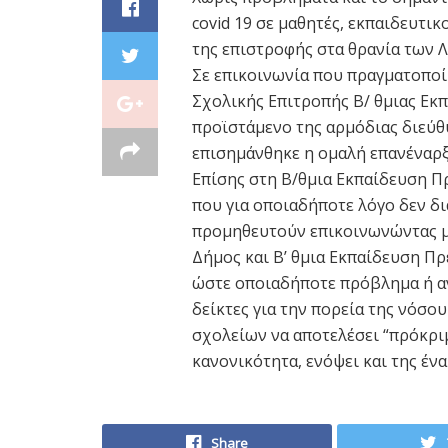
covid 19 σε μαθητές, εκπαιδευτι
της επιστροφής στα θρανία των Λ
Σε επικοινωνία που πραγματοποί
Σχολικής Επιτροπής Β/ θμιας Εκ
προϊστάμενο της αρμόδιας διεύθ
επισημάνθηκε η ομαλή επανέναρξ
Επίσης στη Β/θμια Εκπαίδευση Πρ
που για οποιαδήποτε λόγο δεν δ
προμηθευτούν επικοινωνώντας μ
Δήμος και Β’ θμια Εκπαίδευση Πρ
ώστε οποιαδήποτε πρόβλημα ή ανά
δείκτες για την πορεία της νόσο
σχολείων να αποτελέσει “πρόκριμ
κανονικότητα, ενόψει και της έν
Share