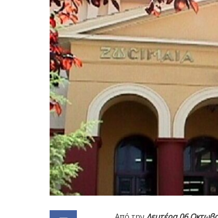
Από την
Δευτέρα 06 Οκτωβρ