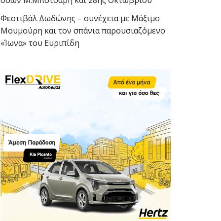
οδών Μ.Μπότσαρη και 28ης Οκτωβρίου
Φεστιβάλ Δωδώνης – συνέχεια με Μάξιμο
Μουμούρη και τον σπάνια παρουσιαζόμενο
«Ίωνα» του Ευριπίδη