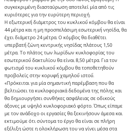
συγκεκριμένη διασταύρωση αποτελεί μία από τις
κυριότερες για την ευρύτερη περιοχή.
Η εξωτερική́ διάμετρος του κυκλικού́ κόμβου θα είναι
44 μέτρα και η μη προσπελάσιμη εσωτερική́ νησίδα, θα
έχει διάμετρο 24 μέτρα. Ο κόμβος θα διαθέτει
υπερβατή́ ζώνη κεντρικής νησίδας πλάτους 1,50
μέτρα. Το πλάτος των λωρίδων κυκλοφορίας του
εσωτερικού́ δακτυλίου θα είναι 8,50 μέτρα. Για τον
φωτισμό́ του κυκλικού́ κόμβου θα τοποθετηθούν
προβολείς στην κορυφή́ χαμηλού́ ιστού́.
«Πρόκειται για μία σημαντική παρέμβαση που θα
βελτιώσει τα κυκλοφοριακά δεδομένα της πόλης και
θα δημιουργήσει συνθήκες ασφάλειας σε οδικούς
άξονες με υψηλό κυκλοφοριακό φόρτο. Όπως είπαμε
με τον ανάδοχο οι εργασίες θα ξεκινήσουν άμεσα και
εκτιμούμε ότι σύντομα το έργο θα είναι σε πλήρη
εξέλιξη ώστε η ολοκλήρωση του να γίνει μέσα στα