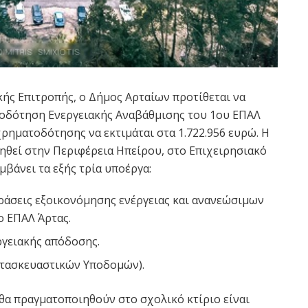
ής Επιτροπής, ο Δήμος Αρταίων προτίθεται να
τοδότηση Ενεργειακής Αναβάθμισης του 1ου ΕΠΑΛ
χρηματοδότησης να εκτιμάται στα 1.722.956 ευρώ. Η
θεί στην Περιφέρεια Ηπείρου, στο Επιχειρησιακό
βάνει τα εξής τρία υποέργα:
ράσεις εξοικονόμησης ενέργειας και ανανεώσιμων
ο ΕΠΑΛ Άρτας.
ργειακής απόδοσης.
ατασκευαστικών Υποδομών).
θα πραγματοποιηθούν στο σχολικό κτίριο είναι