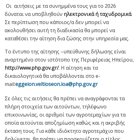
Οι αιτήσεις με τα συνημμένα τους για το 2026
δύναται να υποβληθούν
ηλεκτρονικά ή ταχυδρομικά
.
Σε περίπτωση που κάποιος/α δεν μπορεί να
ακολουθήσει αυτή τη διαδικασία θα μπορεί να
καταθέσει την αίτηση δια ζώσης στην υπηρεσία μας.
Το έντυπο της αίτησης –υπεύθυνης δήλωσης είναι
αναρτημένο στον ιστότοπο της Περιφέρειας Ηπείρου,
http://www.php.gov.gr/
. Η αίτηση και τα
δικαιολογητικά θα υποβάλλονται στο e-
mail:
eggeion
.
veltioseon
.
ioa
@
php
.
gov
.
gr
Σε όλες τις αιτήσεις θα πρέπει να αναγράφονται τα
πλήρη στοιχεία των αιτούντων, τηλέφωνο
επικοινωνίας, οι αριθμοί των αγροτεμαχίων για τα
οποία αιτούνται αποζημίωση καθώς και η ακριβής
έκταση τους. Για κάθε ιδιόκτητο αγροτεμάχιο που
δηλώνεται, θα πρέπει να προσκομίζεται ο τίτλος