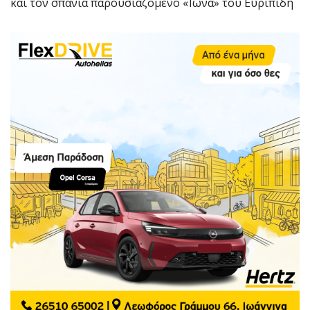
και τον σπάνια παρουσιαζόμενο «Ίωνα» του Ευριπίδη