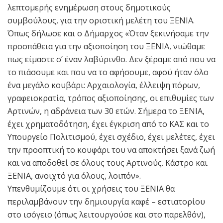
λεπτομερής ενημέρωση στους δημοτικούς
συμβούλους, για την οριστική μελέτη του ΞΕΝΙΑ.
Όπως δήλωσε και ο Δήμαρχος «Όταν ξεκινήσαμε την
προσπάθεια για την αξιοποίηση του ΞΕΝΙΑ, νιώθαμε
πως είμαστε σ’ έναν λαβύρινθο. Δεν ξέραμε από που να
το πιάσουμε και που να το αφήσουμε, αφού ήταν όλο
ένα μεγάλο κουβάρι: Αρχαιολογία, έλλειψη πόρων,
γραφειοκρατία, τρόπος αξιοποίησης, οι επιθυμίες των
Αρτινών, η αδράνεια των 30 ετών. Σήμερα το ΞΕΝΙΑ,
έχει χρηματοδότηση, έχει έγκριση από το ΚΑΣ και το
Υπουργείο Πολιτισμού, έχει σχέδιο, έχει μελέτες, έχει
την προοπτική το κουφάρι του να αποκτήσει ξανά ζωή
και να αποδοθεί σε όλους τους Αρτινούς. Κάστρο και
ΞΕΝΙΑ, ανοιχτό για όλους, λοιπόν».
Υπενθυμίζουμε ότι οι χρήσεις του ΞΕΝΙΑ θα
περιλαμβάνουν την δημιουργία καφέ – εστιατορίου
στο ισόγειο (όπως λειτουργούσε και στο παρελθόν),