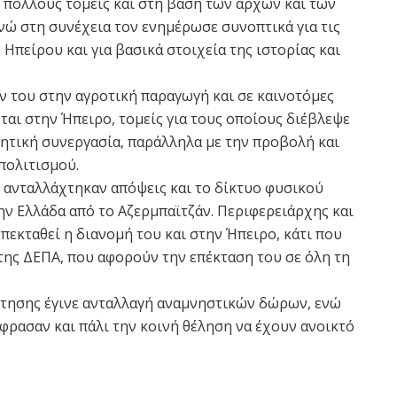
 πολλούς τομείς και στη βάση των αρχών και των
νώ στη συνέχεια τον ενημέρωσε συνοπτικά για τις
Ηπείρου και για βασικά στοιχεία της ιστορίας και
ν του στην αγροτική παραγωγή και σε καινοτόμες
αι στην Ήπειρο, τομείς για τους οποίους διέβλεψε
μητική συνεργασία, παράλληλα με την προβολή και
πολιτισμού.
ς ανταλλάχτηκαν απόψεις και το δίκτυο φυσικού
ην Ελλάδα από το Αζερμπαϊτζάν. Περιφερειάρχης και
πεκταθεί η διανομή του και στην Ήπειρο, κάτι που
της ΔΕΠΑ, που αφορούν την επέκταση του σε όλη τη
τησης έγινε ανταλλαγή αναμνηστικών δώρων, ενώ
φρασαν και πάλι την κοινή θέληση να έχουν ανοικτό