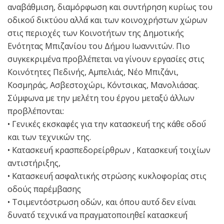
αναβάθμιση, διαμόρφωση και συντήρηση κυρίως του
οδικού́ δικτύου αλλά́ και των κοινοχρήστων χώρων
στις περιοχές των Κοινοτήτων της Δημοτικής
Ενότητας Μπιζανίου του Δήμου Ιωαννιτών. Πιο
συγκεκριμένα προβλέπεται να γίνουν εργασίες στις
Κοινότητες Πεδινής, Αμπελιάς, Νέο Μπιζάνι,
Κοσμηράς, Ασβεστοχώρι, Κόντσικας, Μανολιάσας.
Σύμφωνα με την μελέτη του έργου μεταξύ άλλων
προβλέπονται:
• Γενικές εκσκαφές για την κατασκευή́ της κάθε οδού́
και των τεχνικών της.
• Κατασκευή́ κρασπεδορείρθρων , Κατασκευή́ τοιχίων
αντιστήριξης,
• Κατασκευή́ ασφαλτικής στρώσης κυκλοφορίας στις
οδούς παρέμβασης
• Τσιμεντόστρωση οδών, και όπου αυτό́ δεν είναι
δυνατό́ τεχνικά́ να πραγματοποιηθεί́ κατασκευή́