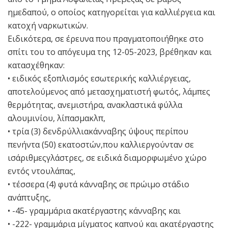
ημεδαπού, ο οποίος κατηγορείται για καλλιέργεια και
κατοχή ναρκωτικών.
Ειδικότερα, σε έρευνα που πραγματοποιήθηκε στο
σπίτι του το απόγευμα της 12-05-2023, βρέθηκαν και
κατασχέθηκαν:
• ειδικός εξοπλισμός εσωτερικής καλλιέργειας,
αποτελούμενος από μετασχηματιστή φωτός, λάμπες
θερμότητας, ανεμιστήρα, ανακλαστικά φύλλα
αλουμινίου, λίπασμακλπ,
• τρία (3) δενδρύλλιακάνναβης ύψους περίπου
πενήντα (50) εκατοστών,που καλλιεργούνταν σε
ισάριθμεςγλάστρες, σε ειδικά διαμορφωμένο χώρο
εντός ντουλάπας,
• τέσσερα (4) φυτά κάνναβης σε πρώιμο στάδιο
ανάπτυξης,
• -45- γραμμάρια ακατέργαστης κάνναβης και
• -222- γραμμάρια μίγματος καπνού και ακατέργαστης